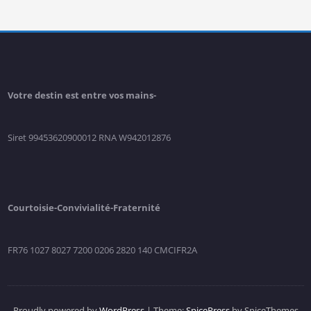
Votre destin est entre vos mains-
Siret 99453620900012 RNA W942012876
Courtoisie-Convivialité-Fraternité
FR76 1027 8027 7200 0206 2820 140 CMCIFR2A
Proudly powered by
WordPress
| Theme:
SpicePress
by SpiceThemes