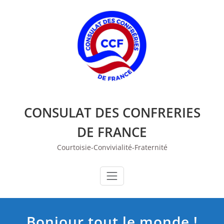
Skip
to
content
CONSULAT DES CONFRERIES
DE FRANCE
Courtoisie-Convivialité-Fraternité
Bonjour tout le monde !